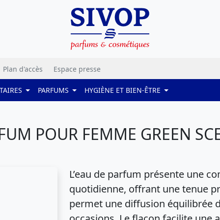
Plan d'accès
Espace presse
TAIRES
PARFUMS
HYGIÈNE ET BIEN-ÊTRE
FUM POUR FEMME GREEN SCE
L’eau de parfum présente une com
quotidienne, offrant une tenue p
permet une diffusion équilibrée 
occasions. Le flacon facilite une 