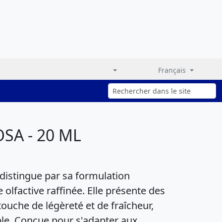
Français
SA - 20 ML
istingue par sa formulation
 olfactive raffinée. Elle présente des
touche de légèreté et de fraîcheur,
le. Conçue pour s'adapter aux