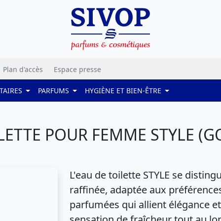
Plan d'accès
Espace presse
TAIRES
PARFUMS
HYGIÈNE ET BIEN-ÊTRE
LETTE POUR FEMME STYLE (GO
L'eau de toilette STYLE se disting
raffinée, adaptée aux préférence
parfumées qui allient élégance et 
sensation de fraîcheur tout au lo