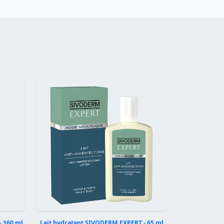
Suivant
 160 ml
Lait hydratant SIVODERM EXPERT - 65 ml