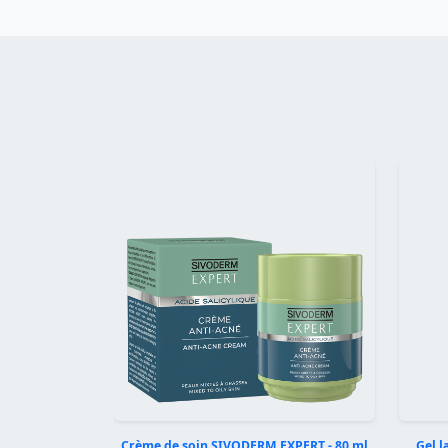
Précédent
Crème de soin SIVODERM EXPERT - 80 ml
Gel 