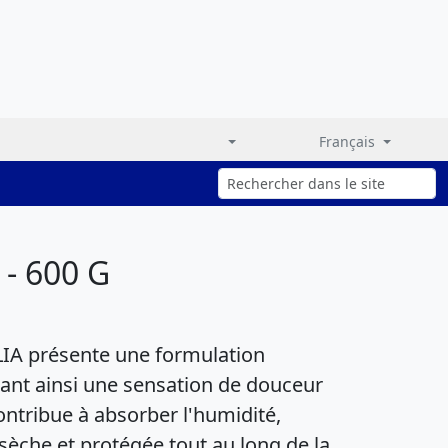
Français
- 600 G
LIA présente une formulation
rant ainsi une sensation de douceur
contribue à absorber l'humidité,
sèche et protégée tout au long de la