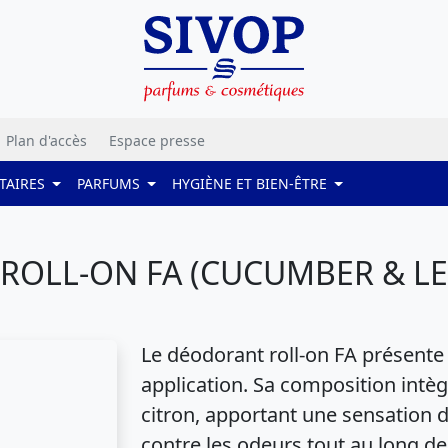
Plan d'accès
Espace presse
TAIRES
PARFUMS
HYGIÈNE ET BIEN-ÊTRE
OLL-ON FA (CUCUMBER & LE
Le déodorant roll-on FA présente 
application. Sa composition intè
citron, apportant une sensation de
contre les odeurs tout au long de